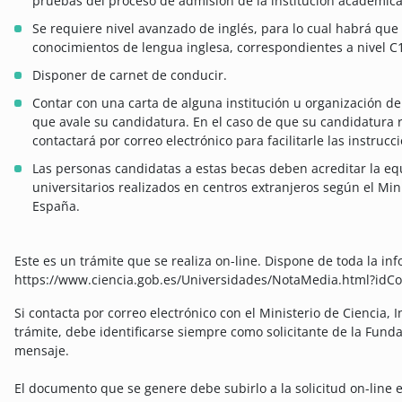
pruebas del proceso de admisión de la institución académica
Se requiere nivel avanzado de inglés, para lo cual habrá que 
conocimientos de lengua inglesa, correspondientes a nivel C1
Disponer de carnet de conducir.
​Contar con una carta de alguna institución u organización d
que avale su candidatura. En el caso de que su candidatura r
contactará por correo electrónico para facilitarle las instruc
Las personas candidatas a estas becas deben acreditar la eq
universitarios realizados en centros extranjeros según el Min
España.
Este es un trámite que se realiza on-line. Dispone de toda la in
https://www.ciencia.gob.es/Universidades/NotaMedia.html?idCo
Si contacta por correo electrónico con el Ministerio de Ciencia,
trámite, debe identificarse siempre como solicitante de la Funda
mensaje.
El documento que se genere debe subirlo a la solicitud on-line 