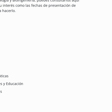
logía y Bioingeniería, puedes consultarlos aquí
u interés como las fechas de presentación de
a hacerlo.
ticas
es y Educación
as