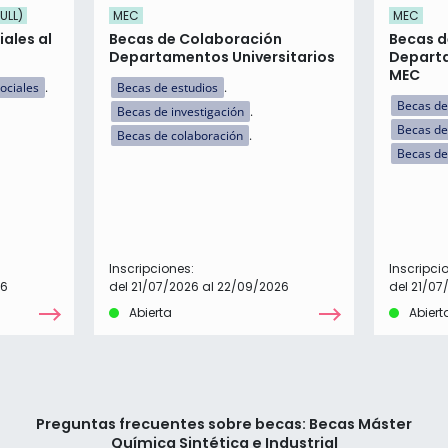
ULL)
MEC
MEC
ales al
Becas de Colaboración
Becas d
Departamentos Universitarios
Departa
MEC
ociales
Becas de estudios
Becas de
Becas de investigación
Becas de
Becas de colaboración
Becas de
Inscripciones:
Inscripci
26
del 21/07/2026 al 22/09/2026
del 21/07
Abierta
Abiert
Preguntas frecuentes sobre becas: Becas Máster
Química Sintética e Industrial