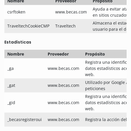
Nombre
Proveedor
Propósito
Ayuda a evitar ataqu
csrftoken
www.becas.com
en sitios cruzados (
Almacena el estado
TraveltechCookieCMP
Traveltech
usuario para el dom
Estadísticas
Nombre
Proveedor
Propósito
Registra una identifica
_ga
www.becas.com
datos estadísticos acerc
web.
Utilizado por Google An
_gat
www.becas.com
peticiones
Registra una identifica
_gid
www.becas.com
datos estadísticos acerc
web.
_becasregisteroui
www.becas.com
Registra la acción del u