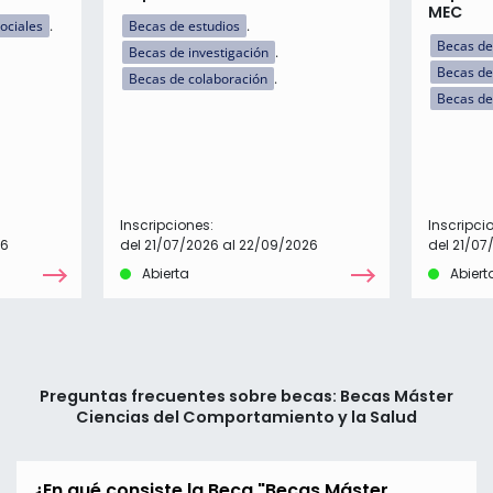
MEC
ociales
Becas de estudios
Becas de
Becas de investigación
Becas de
Becas de colaboración
Becas de
Inscripciones:
Inscripci
26
del 21/07/2026 al 22/09/2026
del 21/07
Abierta
Abiert
Preguntas frecuentes sobre becas: Becas Máster
Ciencias del Comportamiento y la Salud
¿En qué consiste la Beca "Becas Máster