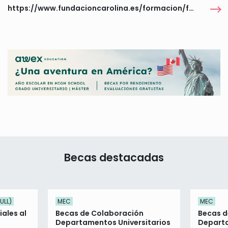
https://www.fundacioncarolina.es/formacion/formacion-y-becas-de-la-fundacion-carolina/
Becas destacadas
ULL)
MEC
MEC
ales al
Becas de Colaboración
Becas d
Departamentos Universitarios
Departa