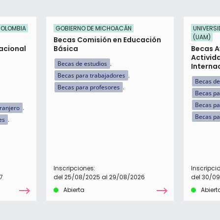
COLOMBIA
GOBIERNO DE MICHOACÁN
UNIVERS
(UAM)
Becas Comisión en Educación
acional
Básica
Becas A
Activid
Becas de estudios
Interna
Becas para trabajadores
Becas de
Becas para profesores
Becas pa
Becas pa
tranjero
Becas pa
es
Inscripciones:
Inscripci
7
del 25/08/2025 al 29/08/2026
del 30/0
Abierta
Abiert