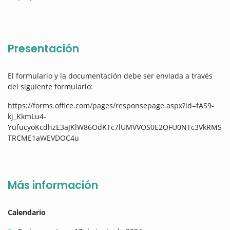
Presentación
El formulario y la documentación debe ser enviada a través
del siguiente formulario:
https://forms.office.com/pages/responsepage.aspx?id=fAS9-
kj_KkmLu4-
YufucyoKcdhzE3aJKlW86OdKTc7lUMVVOS0E2OFU0NTc3VkRMS
TRCME1aWEVDOC4u
Más información
Calendario