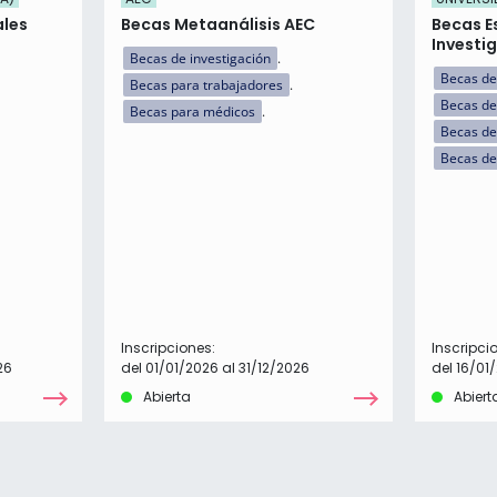
ales
Becas Metaanálisis AEC
Becas E
Investi
Becas de investigación
Becas de
Becas para trabajadores
Becas de
Becas para médicos
Becas de
Becas de
Inscripciones:
Inscripci
26
del 01/01/2026 al 31/12/2026
del 16/01
Abierta
Abiert