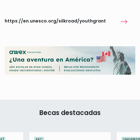
https://en.unesco.org/silkroad/youthgrant
Becas destacadas
UA)
AEC
UNIVERSI