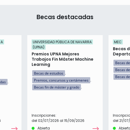
Becas destacadas
 A
UNIVERSIDAD PÚBLICA DE NAVARRA
MEC
(UPNA)
Becas d
Premios UPNA Mejores
Departa
Trabajos Fin Máster Machine
Becas de
Learning
Becas de
Becas de estudios
Becas de
Premios, concursos y certámenes
idas
Becas fin de máster y grado
Inscripciones:
Inscripci
6
del 02/07/2026 al 15/09/2026
del 21/07
Abierta
Abiert