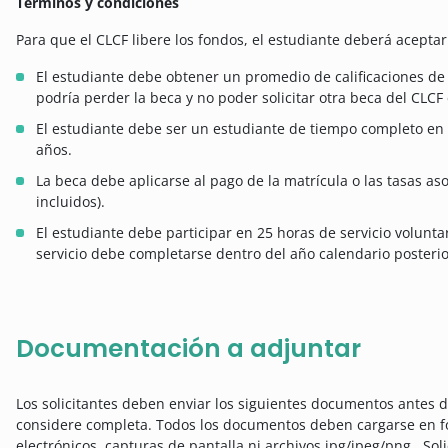
Términos y condiciones
Para que el CLCF libere los fondos, el estudiante deberá aceptar
El estudiante debe obtener un promedio de calificaciones de
podría perder la beca y no poder solicitar otra beca del CLCF 
El estudiante debe ser un estudiante de tiempo completo en 
años.
La beca debe aplicarse al pago de la matrícula o las tasas aso
incluidos).
El estudiante debe participar en 25 horas de servicio voluntari
servicio debe completarse dentro del año calendario posterio
Documentación a adjuntar
Los solicitantes deben enviar los siguientes documentos antes de
considere completa. Todos los documentos deben cargarse en f
electrónicos, capturas de pantalla ni archivos jpg/jpeg/png . Sol