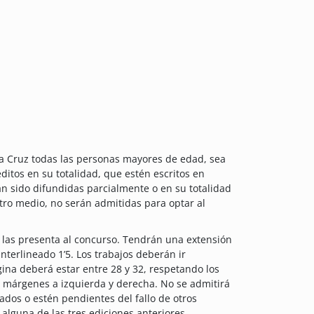
la Cruz todas las personas mayores de edad, sea
ditos en su totalidad, que estén escritos en
an sido difundidas parcialmente o en su totalidad
 otro medio, no serán admitidas para optar al
ue las presenta al concurso. Tendrán una extensión
interlineado 1’5. Los trabajos deberán ir
ina deberá estar entre 28 y 32, respetando los
 márgenes a izquierda y derecha. No se admitirá
dos o estén pendientes del fallo de otros
alguna de las tres ediciones anteriores.