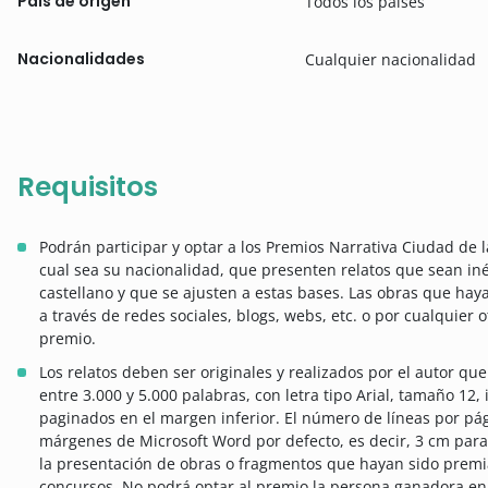
País de origen
Todos los países
Nacionalidades
Cualquier nacionalidad
Requisitos
Podrán participar y optar a los Premios Narrativa Ciudad de 
cual sea su nacionalidad, que presenten relatos que sean iné
castellano y que se ajusten a estas bases. Las obras que hay
a través de redes sociales, blogs, webs, etc. o por cualquier
premio.
Los relatos deben ser originales y realizados por el autor q
entre 3.000 y 5.000 palabras, con letra tipo Arial, tamaño 12, 
paginados en el margen inferior. El número de líneas por pág
márgenes de Microsoft Word por defecto, es decir, 3 cm para
la presentación de obras o fragmentos que hayan sido premia
concursos. No podrá optar al premio la persona ganadora en 