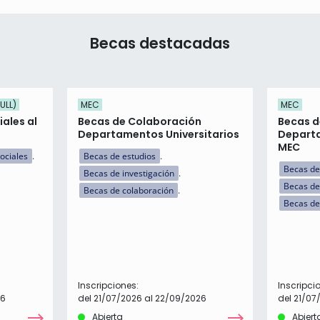
Becas destacadas
ULL)
MEC
MEC
ales al
Becas de Colaboración
Becas d
Departamentos Universitarios
Departa
MEC
ociales
Becas de estudios
Becas de
Becas de investigación
Becas de
Becas de colaboración
Becas de
Inscripciones:
Inscripci
26
del 21/07/2026 al 22/09/2026
del 21/07
Abierta
Abiert