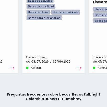
Becas de estudios
Finestr
Becas de movilidad
Becas de
Becas de libros
Becas de matrícula
Becas de
Becas para funcionarios
Becas pa
Inscripciones:
Inscripci
26
del 08/07/2026 al 30/09/2026
del 01/07
Abierta
Abiert
Preguntas frecuentes sobre becas: Becas Fulbright
Colombia Hubert H. Humphrey