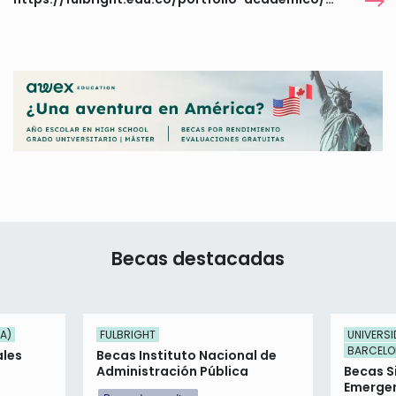
Becas destacadas
UA)
FULBRIGHT
UNIVERS
BARCELO
ales
Becas Instituto Nacional de
Administración Pública
Becas S
Emerge