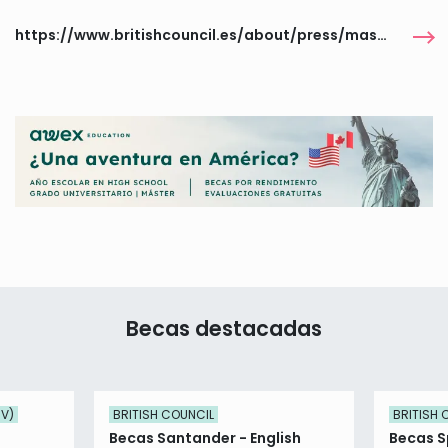
https://www.britishcouncil.es/about/press/mas-de-25000-euros-para-formarse-como-profesor-de-idiomas
Becas destacadas
UV)
BRITISH COUNCIL
BRITISH 
Becas Santander - English
Becas S