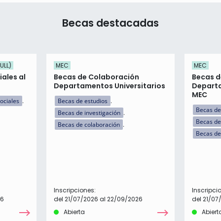
Becas destacadas
ULL)
MEC
MEC
ales al
Becas de Colaboración
Becas d
Departamentos Universitarios
Departa
MEC
ociales
Becas de estudios
Becas de
Becas de investigación
Becas de
Becas de colaboración
Becas de
Inscripciones:
Inscripci
26
del 21/07/2026 al 22/09/2026
del 21/07
Abierta
Abiert