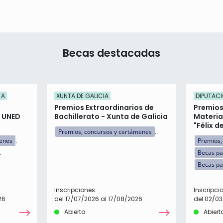
Becas destacadas
 A
XUNTA DE GALICIA
DIPUTACI
Premios Extraordinarios de
Premios
n UNED
Bachillerato - Xunta de Galicia
Materia
"Félix d
Premios, concursos y certámenes
menes
Premios,
Becas pa
Becas pa
Inscripciones:
Inscripci
26
del 17/07/2026 al 17/08/2026
del 02/03
Abierta
Abiert