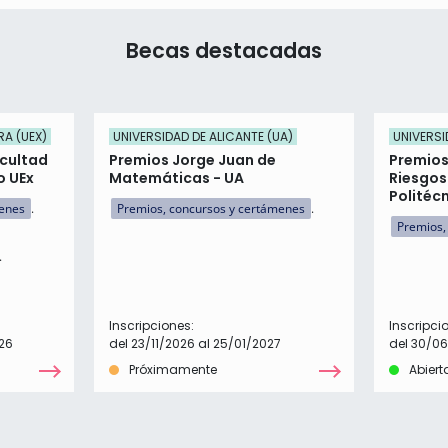
Becas destacadas
RA (UEX)
UNIVERSIDAD DE ALICANTE (UA)
UNIVERSI
acultad
Premios Jorge Juan de
Premios
o UEx
Matemáticas - UA
Riesgos
Politéc
menes
Premios, concursos y certámenes
Premios,
Inscripciones:
Inscripci
26
del 23/11/2026 al 25/01/2027
del 30/06
Próximamente
Abiert