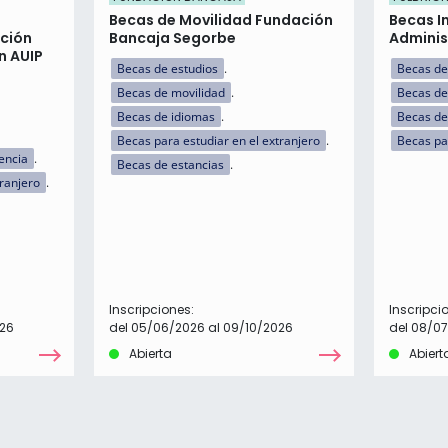
Becas de Movilidad Fundación
Becas I
ción
Bancaja Segorbe
Adminis
n AUIP
Becas de estudios
Becas de
Becas de movilidad
Becas de
Becas de idiomas
Becas de 
Becas para estudiar en el extranjero
Becas pa
encia
Becas de estancias
tranjero
Inscripciones:
Inscripci
026
del 05/06/2026 al 09/10/2026
del 08/0
Abierta
Abiert