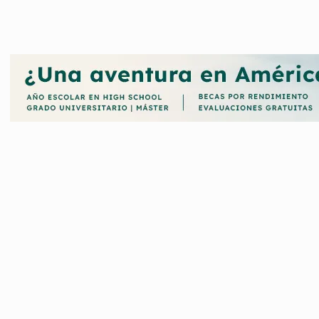
sociedad en su conjunto, por lo que dirige sus esfuerzos a los di
gualdad de oportunidades entre las personas.
udios superiores o de investigación, Comexus contribuye al desarro