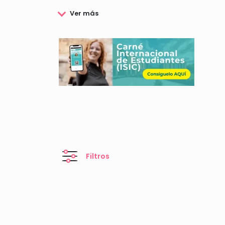
a desarrollar en ambos países.
Además, Comexus tiene un gran compromiso con la 
con la intención poner en alza el principio de i
De este modo, además de facilitar el acceso a est
ambos países.
Filtros