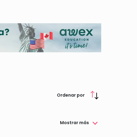
stintos grupos minoritarios y étnicos existentes
llo de las relaciones sociales y educativas de
Ordenar por
Mostrar más