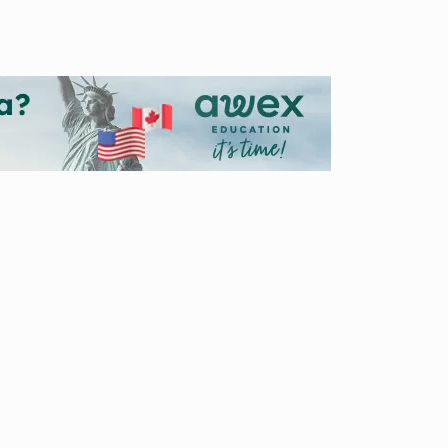
specialmente de niveles no obligatorios,
nstituyendo uno de los principales instrumentos
a y acceso a los diferentes niveles educativos.
taremos cuáles son las becas de las