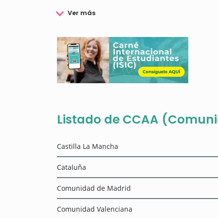
que acudir a cada Consejería para conocer las
condiciones particulares para poder solicitar un
El fin último de estas becas es la de ayudar a fo
intentando reducir los efectos de las condicione
de la política social que ayuda a amortiguar los 
En esta página encontrarás toda la información
Comunidades Autónomas más populares y te expli
Listado de CCAA (Comun
Castilla La Mancha
Cataluña
Comunidad de Madrid
Comunidad Valenciana