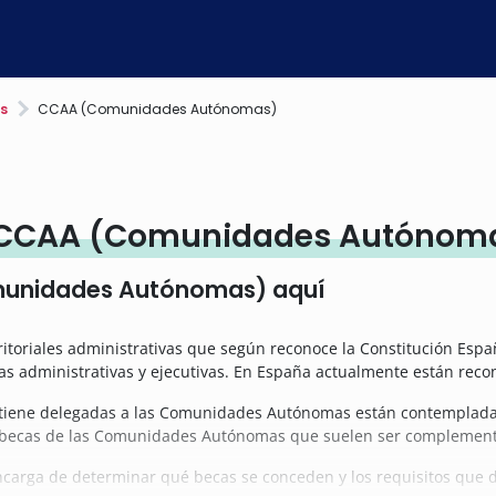
s
CCAA (Comunidades Autónomas)
e CCAA (Comunidades Autónom
munidades Autónomas) aquí
ritoriales administrativas que según reconoce la Constitución Esp
cias administrativas y ejecutivas. En España actualmente están r
tiene delegadas a las Comunidades Autónomas están contempladas c
tar becas de las Comunidades Autónomas que suelen ser complement
ncarga de determinar qué becas se conceden y los requisitos que