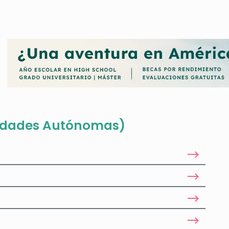
a beca a las CCAA.
mentar la igualdad de oportunidades en el acceso a la educación, e
s socioeconómicas de las familias en el acceso a la formación y co
efectos que el nivel de renta familiar puede ocasionar en la demand
 acerca de las becas que concede cada Comunidad Autónoma, te con
caremos todo lo que debes saber sobre cómo solicitarlas.
idades Autónomas)