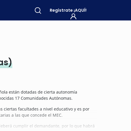
Regístrate
¡AQUÍ!
as)
añola están dotadas de cierta autonomía
econocidas 17 Comunidades Autónomas.
iertas facultades a nivel educativo y es por
arias a las que concede el MEC.
 deberá cumplir el demandante, por lo que habrá