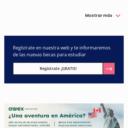
través de becas y ayudas económicas quieren promover la
participación y el acceso de estudiantes con discapacidad a la
formación en igualdad de condiciones, mejorando su
Mostrar más
empleabilidad.
De la mano de universidades, escuelas de FP y empresas
Regístrate en nuestra web y te informaremos
colaboradoras, la Fundación Adecco ayuda a desarrollar el
nivel de empleabilidad de los estudiantes con discapacidad y
de las nuevas becas para estudiar
ofrecerles la posibilidad de conocer y ser conocidos en la
empresa.
Regístrate ¡GRATIS!
Aquí te contamos todas las becas para estudiar que ofrece la
Fundación Adecco, cómo solicitarlas y requisitos necesarios.