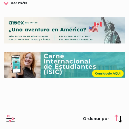
y el valor de todas las personas.
3. Trabajo con
empresas
diseñando entornos laborales
inclusivos.
La visión de la Fundación Adecco se basa en trabajar para
que cualquier persona pueda participar en igualdad de
condiciones y oportunidades tanto social como laboralmente.
Su visión se materializa con un modelo que pone en el centro
a la
persona y reconoce su dignidad a través del empleo
.
Toda la actuación de la Fundación Adecco está basada en la
sociedad
en sus diferentes ámbitos y etapas (familiar,
educativa, formativa y laboral) y en las
empresas
(políticas de
diversidad, equidad e inclusión) para alcanzar la plena
inclusión de manera sostenible.
Ordenar por
En lo referente a becas para estudiar, la Fundación Adecco
apuesta por la formación de cara a la inclusión social. A