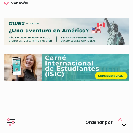
Entre las becas del País Vasco más destacadas podemos
encontrar ayudas para el transporte, material escolar o
comedor de diversos niveles de estudio, premios de
excelencia así como becas para estudiar en el extranjero. Las
becas del Gobierno Vasco son muy variadas, cada una con
sus requisitos y condiciones propias que tendrás que
consultar en cada caso.
En esta página encontrarás toda la información sobre las
becas del País Vasco, te contaremos cuáles son las becas del
Gobierno Vasco más populares y te explicaremos todo lo que
debes saber sobre cómo solicitarlas, requisitos y plazos.
Ordenar por