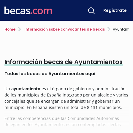
Regístrate
Home
Información sobre convocantes de becas
Ayuntamie
Información becas de Ayuntamientos
Todas las becas de Ayuntamientos aquí
Un
ayuntamiento
es el órgano de gobierno y administración
de los municipios de España integrado por un alcalde y varios
concejales que se encargan de administrar y gobernar un
municipio. En España existen un total de 8.131 municipios.
Entre las competencias que las Comunidades Autónomas
delegan en los Ayuntamientos están contempladas ciertas
facultades a nivel educativo y es por ello que los estudiantes