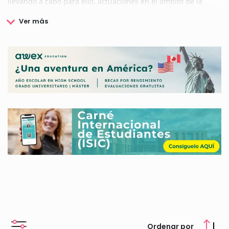
llevando a cabo para ello, actuaciones en el ámbito de la
sanidad, la cultura o la educación entre otros. Para realizar
estas mejoras, este organismo ofrece diferentes servicios, así
como otras becas y ayudas. En ámbito educativo por ejemplo,
el Ayuntamiento de San Sadurniño
es una institución
altamente compometida con la correcta formación académica
de sus vecinos. Por este motivo, pone en marcha diversas
acciones que se dirigen a facilitar el progreso de los
estudiantes en los distintos niveles académicos.
Para conocer más detalles sobre las Becas que ofrece el
Ayuntamiento de San Sadurniño, tan sólo tienes que
consultar la información que te facilitamos aquí.
Ordenar por