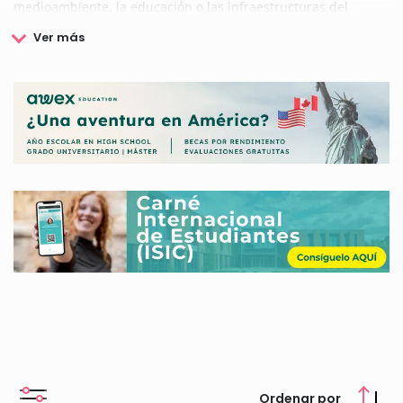
medioambiente, la educación o las infraestructuras del
municipio.
El Ayuntamiento de Pego se preocupa por la mejora de la
calidad de vida de sus habitantes, y por ese motivo ofrece
subvenciones y otras becas, que serán una ayuda para
distintos colectivos. Además se preocupa por ensalzar la
cultura, convocando también certámenes y concursos de
distinta índole
Si deseas consultar las becas y certámenes culturales del
Ayuntamiento de Pego, puedes hacerlo aquí.
Ordenar por