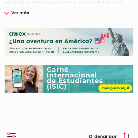
estudiantes. Estas ayudas tienen el objetivo de facilitar el
inicio, desarrollo y continuación de los estudios que están
cursando y constituyen una manera excepcional de apoyar a
los jóvenes, promoviendo la igualdad de oportunidades entre
ellos.
Si quieres saber toda la información sobre las becas
ofertadas por el Ayuntamiento de Ciudad Real, puedes
consultar nuestra web de becas.
Ordenar por