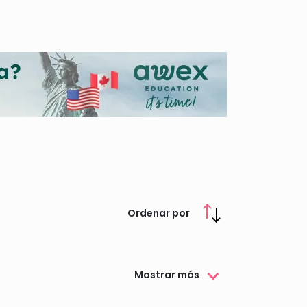
ás conocer toda la información que necesitas.
Ordenar por
Mostrar más