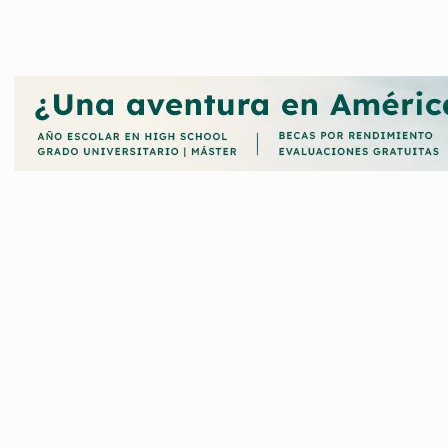
ue convoca el Ayuntamiento de Mazarrón?, pues quédate, aquí podr