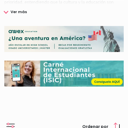
prioridad, entendiendo que la cultura y la educación son
herramientas clave para mejorar la calidad de vida.
Este organismo no solo organiza estos certámenes como una
forma de expresión artística o educativa, sino también como
un canal para integrar generaciones, descubrir talentos y
reforzar el sentido de pertenencia local.
El Ayuntamiento de Husillos considera que invertir en cultura
es apostar por una sociedad más abierta, cohesionada y
consciente de su identidad. Por ello, continúa diseñando
programas que no solo valoran la tradición, sino que también
integran propuestas contemporáneas que responden a los
intereses actuales de la ciudadanía.
Si deseas consultar los certámenes, concursos y premios del
Ayuntamiento de Husillos, puedes consultarlas aquí.
Ordenar por