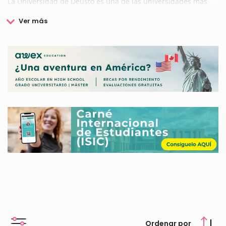
La Universidad de Deusto es una de las universidades más
antiguas y con más prestigio de España. Ofrece a sus
estudiantes siete facultades y escuelas entre las que
encontramos la Facultad de Derecho, Teología, Ingeniería, el
Deusto Business School, la facultad de Psicología y Educación,
Ciencias Sociales y Humanas y la Facultad de Medicina.
La Universidad de Deusto cuenta con un programa propio de
becas y ayudas dirigidas a los estudiantes matriculados de
esta universidad que no estén en posesión de un titulo oficial.
Además la Universidad de Deusto convoca diferentes becas
en colaboración con otras entidades y fundaciones que
ayudarán a financiar becas de movilidad, colaboración, etc.
En esta página encontrarás toda la información sobre las
becas, ayudas y premios que ofrece la Universidad de Deusto,
te informaremos cuáles son las becas más populares de la
universidad y te explicaremos todo lo que debes saber sobre
cómo solicitarlas, requisitos y plazos.
Ordenar por