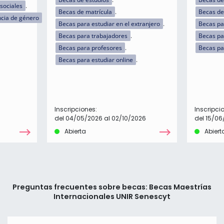
sociales
Becas de matrícula
Becas de
ncia de género
Becas para estudiar en el extranjero
Becas par
Becas para trabajadores
Becas pa
Becas para profesores
Becas pa
Becas para estudiar online
Inscripciones:
Inscripci
del 04/05/2026 al 02/10/2026
del 15/06
Abierta
Abiert
Preguntas frecuentes sobre becas: Becas Maestrías
Internacionales UNIR Senescyt