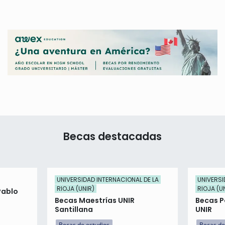
Becas destacadas
UNIVERSIDAD INTERNACIONAL DE LA
UNIVERSI
RIOJA (UNIR)
RIOJA (U
Pablo
Becas Maestrías UNIR
Becas P
Santillana
UNIR
Becas de estudios
Becas de