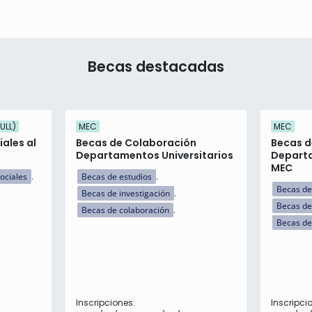
Becas destacadas
ULL)
MEC
MEC
ales al
Becas de Colaboración
Becas d
Departamentos Universitarios
Departa
MEC
ociales
Becas de estudios
Becas de
Becas de investigación
Becas de
Becas de colaboración
Becas de
Inscripciones:
Inscripci