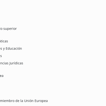
do superior
ticas
es y Educación
as
ncias Jurídicas
pea
 miembro de la Unión Europea