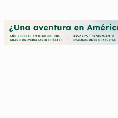
rabajado y sigue trabajando para que ningún estudiante con aptitu
os. Para ello la universidad cuenta con un programa de becas y ay
 los estudiantes de Grado, Máster o Doctorado.
cadas por la Universidad de Navarra, aquí le ofrecemos una inform