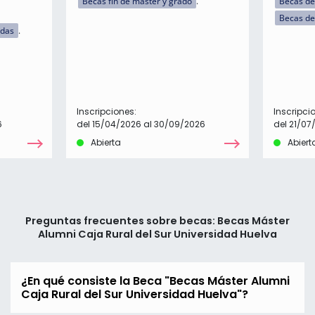
Becas fin de máster y grado
Becas de
Becas de
idas
Inscripciones:
Inscripci
6
del 15/04/2026 al 30/09/2026
del 21/07
Abierta
Abiert
Preguntas frecuentes sobre becas: Becas Máster
Alumni Caja Rural del Sur Universidad Huelva
¿En qué consiste la Beca "Becas Máster Alumni
Caja Rural del Sur Universidad Huelva"?