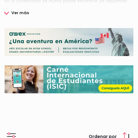
En la Universidad de Hueva puede encontrar las siguientes
escuelas y facultades: Escuela Técnica Superior de Ingeniería,
Facultad de Trabajo Social, Enfermería, Educación, Psicología,
Ciencias del Deporte, Ciencias del Trabajo, Ciencias
Empresariales, Ciencias Experimentales, Derecho y
Humanidades.
La Universidad de Huelva cuenta además con un programa
propio de becas y ayudas dirigidas a sus estudiantes
universitarios con el fin de facilitar su etapa educativa. La
universidad quiere apoyar con este programa de becas a los
alumnos con un excelente expediente académico que se
encuentren en situaciones económicas desfavorables,
reforzando así el derecho de igualdad entre todos sus
estudiantes.
Para ello, la Universidad de Huelva cuenta con becas de
idiomas, movilidad, becas comedor, ayudas para estudiantes
con discapacidad, becas de estudios para titulaciones de
grado o máster o becas de movilidad internacional.
En esta página encontrarás toda la información sobre las
Ordenar por