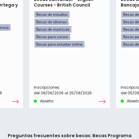
Ortega y
Courses - British Council
Bancaj
Becas de estudios
Becas de
Becas de idiomas
Becas de
encia
Becas de matrícula
Becas de
Becas para cursos
Becas par
Becas para estudiar online
Becas de
Inscripciones:
Inscripci
26
del 08/06/2026 al 25/08/2026
del 05/0
Abierta
Abiert
Preguntas frecuentes sobre becas: Becas Programa