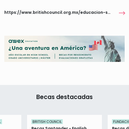
https://www.britishcouncil.org.mx/educacion-superior/convocatoria-abierta-programa-de-formacion-skills-women-tech
Becas destacadas
L
BRITISH COUNCIL
FUNDACI
Becas Santander - English
Becas d