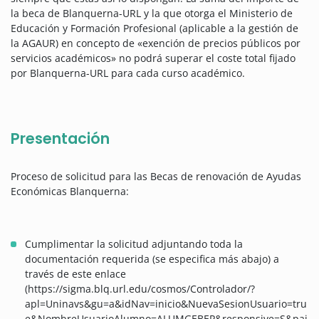
la beca de Blanquerna-URL y la que otorga el Ministerio de
Educación y Formación Profesional (aplicable a la gestión de
la AGAUR) en concepto de «exención de precios públicos por
servicios académicos» no podrá superar el coste total fijado
por Blanquerna-URL para cada curso académico.
Presentación
Proceso de solicitud para las Becas de renovación de Ayudas
Económicas Blanquerna:
Cumplimentar la solicitud adjuntando toda la
documentación requerida (se especifica más abajo) a
través de este enlace
(https://sigma.blq.url.edu/cosmos/Controlador/?
apl=Uninavs&gu=a&idNav=inicio&NuevaSesionUsuario=tru
e&NombreUsuarioAlumno=ALUMGEBEP&responsive=S&pai