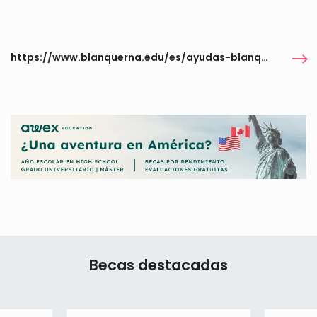
https://www.blanquerna.edu/es/ayudas-blanquerna-de-renovaciones-estudiantes-de-2o-en-adelante
Becas destacadas