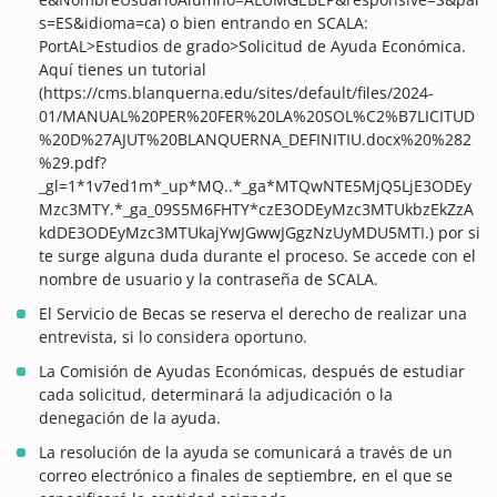
s=ES&idioma=ca) o bien entrando en SCALA:
PortAL>Estudios de grado>Solicitud de Ayuda Económica.
Aquí tienes un tutorial
(https://cms.blanquerna.edu/sites/default/files/2024-
01/MANUAL%20PER%20FER%20LA%20SOL%C2%B7LICITUD
%20D%27AJUT%20BLANQUERNA_DEFINITIU.docx%20%282
%29.pdf?
_gl=1*1v7ed1m*_up*MQ..*_ga*MTQwNTE5MjQ5LjE3ODEy
Mzc3MTY.*_ga_09S5M6FHTY*czE3ODEyMzc3MTUkbzEkZzA
kdDE3ODEyMzc3MTUkajYwJGwwJGgzNzUyMDU5MTI.) por si
te surge alguna duda durante el proceso. Se accede con el
nombre de usuario y la contraseña de SCALA.
El Servicio de Becas se reserva el derecho de realizar una
entrevista, si lo considera oportuno.
La Comisión de Ayudas Económicas, después de estudiar
cada solicitud, determinará la adjudicación o la
denegación de la ayuda.
La resolución de la ayuda se comunicará a través de un
correo electrónico a finales de septiembre, en el que se