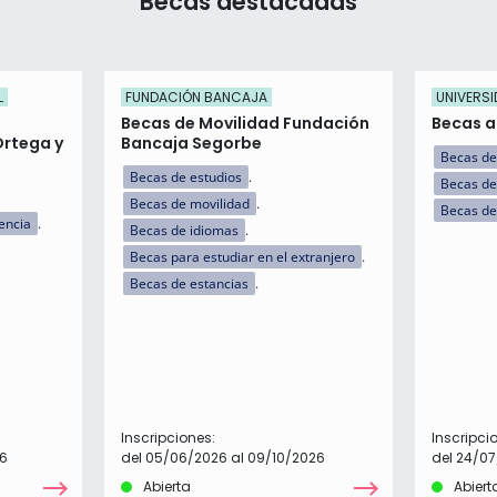
Becas destacadas
L
FUNDACIÓN BANCAJA
UNIVERSI
Becas de Movilidad Fundación
Becas a 
Ortega y
Bancaja Segorbe
Becas de
Becas de estudios
Becas de
Becas de movilidad
Becas de
encia
Becas de idiomas
Becas para estudiar en el extranjero
Becas de estancias
Inscripciones:
Inscripci
26
del 05/06/2026 al 09/10/2026
del 24/07
Abierta
Abiert