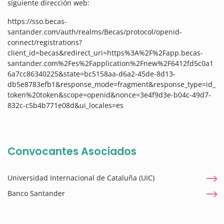
siguiente dirección web:
https://sso.becas-
santander.com/auth/realms/Becas/protocol/openid-
connect/registrations?
client_id=becas&redirect_uri=https%3A%2F%2Fapp.becas-
santander.com%2Fes%2Fapplication%2Fnew%2F6412fd5c0a1
6a7cc86340225&state=bc5158aa-d6a2-45de-8d13-
db5e8783efb1&response_mode=fragment&response_type=id_
token%20token&scope=openid&nonce=3e4f9d3e-b04c-49d7-
832c-c5b4b771e08d&ui_locales=es
Convocantes Asociados
Universidad Internacional de Cataluña (UIC)
Banco Santander