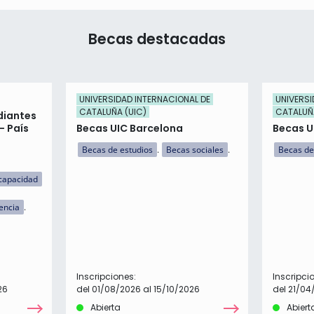
Becas destacadas
UNIVERSIDAD INTERNACIONAL DE
UNIVERSI
CATALUÑA (UIC)
CATALUÑA
diantes
- País
Becas UIC Barcelona
Becas U
Becas de estudios
Becas sociales
Becas de
capacidad
encia
Inscripciones:
Inscripci
26
del 01/08/2026 al 15/10/2026
del 21/04
Abierta
Abiert