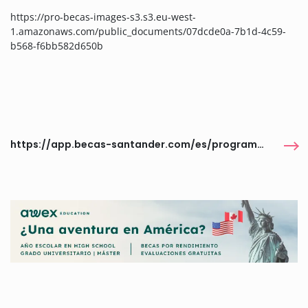
https://pro-becas-images-s3.s3.eu-west-
1.amazonaws.com/public_documents/07dcde0a-7b1d-4c59-
b568-f6bb582d650b
https://app.becas-santander.com/es/program/becas-santander-beca-alumni-banco-de-santander