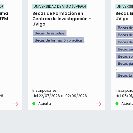
O)
UNIVERSIDAD DE VIGO (UVIGO)
UNIVERSI
rama
Becas de Formación en
Becas E
 TFM
Centros de Investigación -
UVigo
UVigo
Becas de
Becas de estudios
Becas de
Becas de formación práctica
Becas de
Becas par
Becas so
Becas pa
Becas E
Inscripciones:
Inscripci
26
del 22/07/2026 al 02/09/2026
del 05/01
Abierta
Abiert