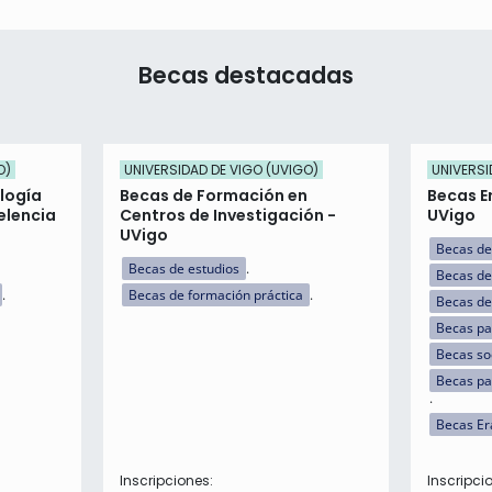
Becas destacadas
O)
UNIVERSIDAD DE VIGO (UVIGO)
UNIVERSI
logía
Becas de Formación en
Becas E
elencia
Centros de Investigación -
UVigo
UVigo
Becas de
Becas de estudios
Becas de
Becas de formación práctica
Becas de
Becas par
Becas so
Becas pa
Becas E
Inscripciones:
Inscripci