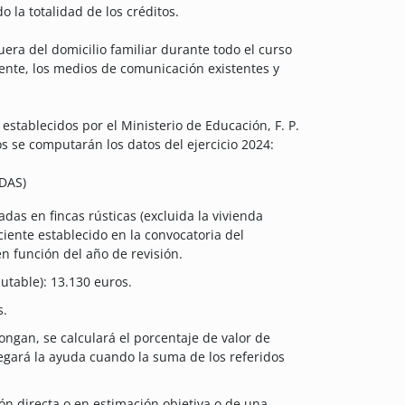
 la totalidad de los créditos.
fuera del domicilio familiar durante todo el curso
cente, los medios de comunicación existentes y
stablecidos por el Ministerio de Educación, F. P.
os se computarán los datos del ejercicio 2024:
DAS)
adas en fincas rústicas (excluida la vivienda
iciente establecido en la convocatoria del
n función del año de revisión.
utable): 13.130 euros.
s.
ngan, se calculará el porcentaje de valor de
gará la ayuda cuando la suma de los referidos
n directa o en estimación objetiva o de una