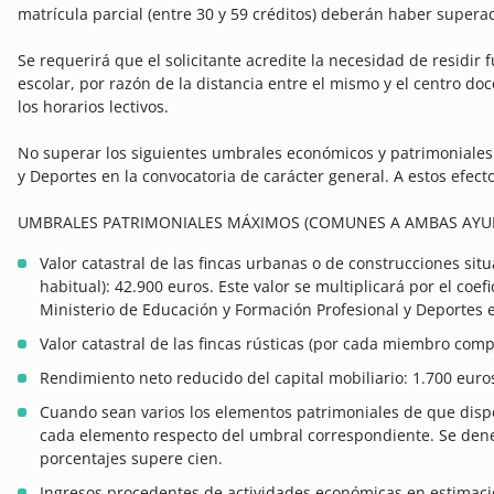
matrícula parcial (entre 30 y 59 créditos) deberán haber superado
Se requerirá que el solicitante acredite la necesidad de residir 
escolar, por razón de la distancia entre el mismo y el centro do
los horarios lectivos.
No superar los siguientes umbrales económicos y patrimoniales e
y Deportes en la convocatoria de carácter general. A estos efect
UMBRALES PATRIMONIALES MÁXIMOS (COMUNES A AMBAS AYU
Valor catastral de las fincas urbanas o de construcciones situ
habitual): 42.900 euros. Este valor se multiplicará por el coef
Ministerio de Educación y Formación Profesional y Deportes e
Valor catastral de las fincas rústicas (por cada miembro comp
Rendimiento neto reducido del capital mobiliario: 1.700 euro
Cuando sean varios los elementos patrimoniales de que dispo
cada elemento respecto del umbral correspondiente. Se dene
porcentajes supere cien.
Ingresos procedentes de actividades económicas en estimació