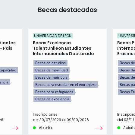
Becas destacadas
UNIVERSIDAD DE LEÓN
UNIVERSI
diantes
Becas Excelencia
Becas P
- País
TalentUnileon Estudiantes
Interna
Internacionales Doctorado
Erasmus
Becas de estudios
Becas de
capacidad
Becas de movilidad
Becas de
Becas de matrícula
Becas de
encia
Becas para estudiar en el extranjero
Becas par
Becas para refugiados
Becas E
Becas de excelencia
Inscripciones:
Inscripci
26
del 30/07/2026 al 09/09/2026
del 03/11
Abierta
Abiert