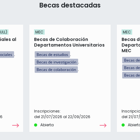
Becas destacadas
ULL)
MEC
MEC
ales al
Becas de Colaboración
Becas d
Departamentos Universitarios
Departa
MEC
ociales
Becas de estudios
Becas de
Becas de investigación
Becas de
Becas de colaboración
Becas de
Inscripciones:
Inscripci
26
del 21/07/2026 al 22/09/2026
del 21/07
Abierta
Abiert