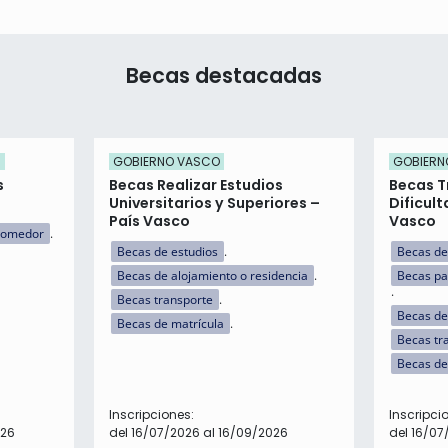
Becas destacadas
)
GOBIERNO VASCO
GOBIERN
s
Becas Realizar Estudios
Becas T
Universitarios y Superiores –
Dificult
País Vasco
Vasco
comedor
Becas de estudios
Becas de
Becas de alojamiento o residencia
Becas pa
Becas transporte
Becas de
Becas de matrícula
Becas tr
Becas de
Inscripciones:
Inscripci
026
del 16/07/2026 al 16/09/2026
del 16/07