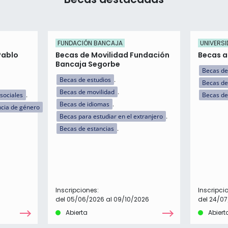
FUNDACIÓN BANCAJA
UNIVERSI
Pablo
Becas de Movilidad Fundación
Becas a 
Bancaja Segorbe
Becas de
Becas de estudios
Becas de
Becas de movilidad
sociales
Becas de
Becas de idiomas
ncia de género
Becas para estudiar en el extranjero
Becas de estancias
Inscripciones:
Inscripci
del 05/06/2026 al 09/10/2026
del 24/07
Abierta
Abiert