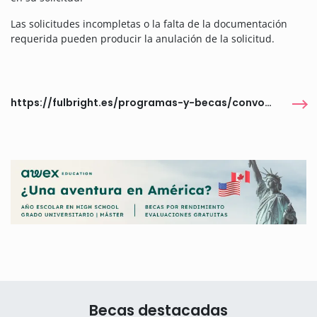
Las solicitudes incompletas o la falta de la documentación
requerida pueden producir la anulación de la solicitud.
https://fulbright.es/programas-y-becas/convocatorias/programa-con-la-spanish-association-for-american-studies-saas/2026/1959/
Becas destacadas