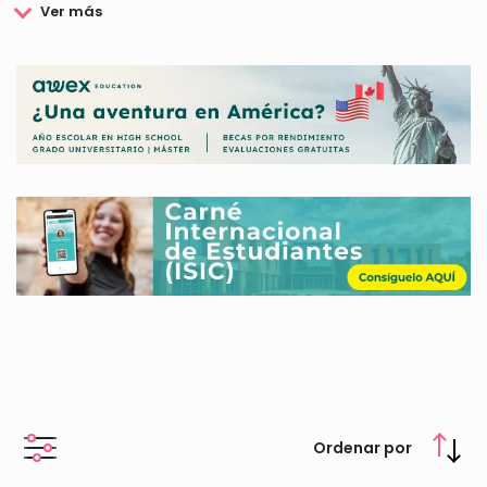
sostenible, enfocándose en la transición energética a través
de cuatro líneas estratégicas. Estas lineas son: Economía
Verde y Social, Fondo de Emprendedores, Conocimiento y
Educación, y Social y Voluntariado.
En Fundación Repsol, el propósito es claro y ambicioso:
impulsar una transición energética eficiente, sostenible, justa
e inclusiva. Son Transformadores, dedicándose a movilizar
acciones, proyectos e iniciativas que promuevan una
economía y una vida más sostenible, donde cada individuo
tenga su lugar.
Además, la fundación también se caracteríza por ser
generadores e Impulsores de Conocimiento, ya que trabajan
para difundir y promover el conocimiento en sostenibilidad,
de forma que queden a disposición de la sociedad.
Fundación Repsol convoca premios y otras ayudas que podrás
consultar en nuestra web.
Ordenar por