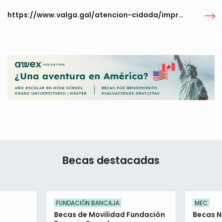
https://www.valga.gal/atencion-cidada/impresos-solicitudes
Becas destacadas
FUNDACIÓN BANCAJA
MEC
s
Becas de Movilidad Fundación
Becas NE