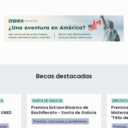
Becas destacadas
 A
XUNTA DE GALICIA
DIPUTACI
Premios Extraordinarios de
Premios
n UNED
Bachillerato - Xunta de Galicia
Materia
"Félix d
Premios, concursos y certámenes
menes
Premios,